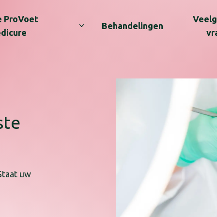
 ProVoet
Veelg
Behandelingen
dicure
vr
ste
Staat uw