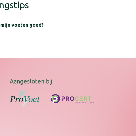
ngstips
 mijn voeten goed?
voor de verzorging van uw voeten:
 dagelijks, het liefst zonder zeep
ten goed af, ook tussen de tenen
oetcrème of lotion om de huid soepel en in conditie te houden
e/lotion niet tussen uw tenen
Aangesloten bij
en soepel, door dagelijks voetoefeningen te doen
ssende (leren) schoenen met voldoende ruimte voor de tenen
n altijd opmeten en draag uw eigen kousen/sokken bij het pa
/sokken zonder naden en voorkom dat de kousen/sokken kne
ken van natuurlijk, absorberend materiaal. Denk aan katoen of
 een paar schone sokken aan
matig van schoenen
kdoorns, kloven en nagelproblemen behandelen door een pedicu