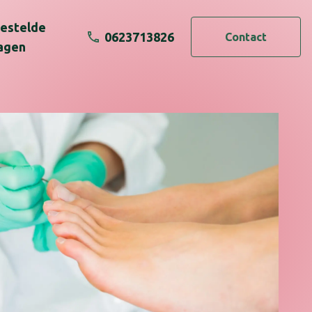
estelde
0623713826
Contact
agen