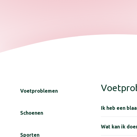
Voetpro
Voetproblemen
Ik heb een blaa
Schoenen
Wanneer je een b
Wat kan ik doe
voorkomen. Een b
Sporten