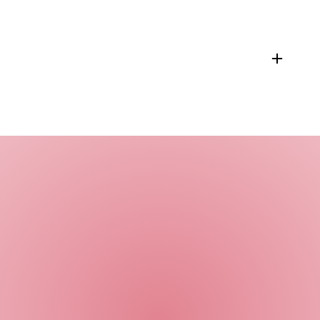
ssen van schoenen
llen
 wol
re of medisch pedicure aangesloten bij ProVoet